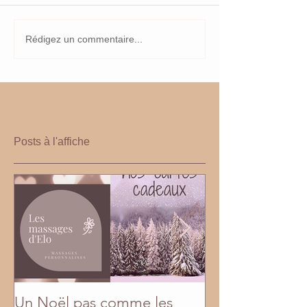
Rédigez un commentaire...
Posts à l'affiche
Un Noël pas comme les
En mai, fais ce q