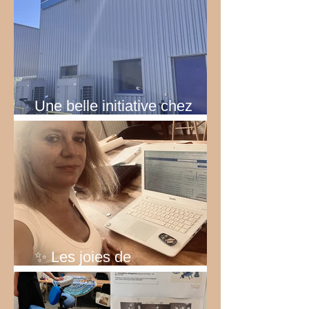
Une belle initiative chez
Rexel!
✨ Les joies de
l’entrepreneuriat… ✨