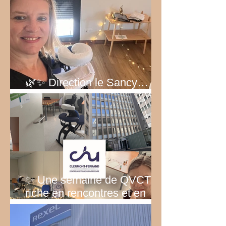
🌿✨ Direction le Sancy… au
vert ! ✨🌿
✨ Une semaine de QVCT
riche en rencontres et en
émotions