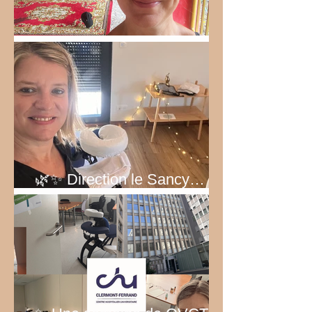
Bel été 2026!
🌿✨ Direction le Sancy… au
vert ! ✨🌿