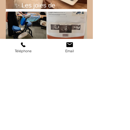
✨ Les joies de
l’entrepreneuriat… ✨
Téléphone
Email
✨ Intervention bien-être chez
EDF ✨