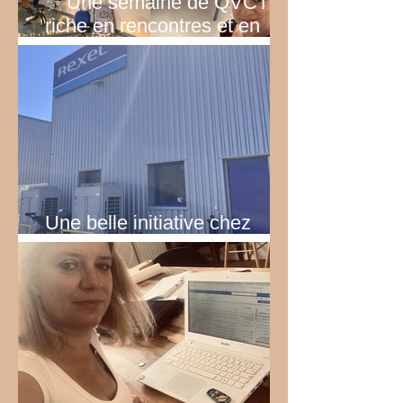
✨ Une semaine de QVCT
riche en rencontres et en
émotions
Une belle initiative chez
Rexel!