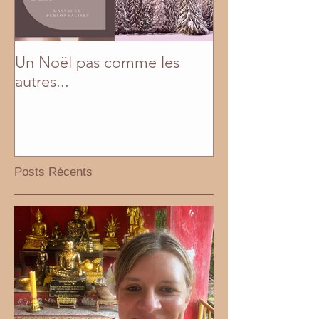
Un Noël pas comme les
En mai, fais ce q
autres...
Posts Récents