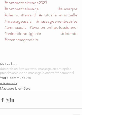
#sommetdelevage2023
#sommetdelevage
#auvergne
#clermontferrand
#mutualia
#mutuelle
#massageassis
#massageenentreprise
#ammaassis
#evenementrpofessionnel
#animationoriginale
#detente
#lesmassagesdelo
Mots-clés :
détente
bien-être au travail
massage en entreprise
prendre soin de soi
massage bienêtre
évènementiel
Votre communauté
ammaassis
Massage Bien-être