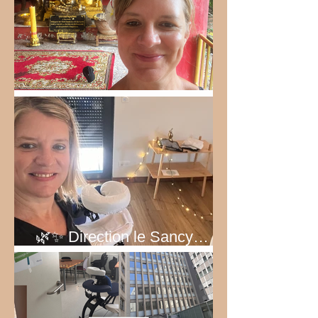
Bel été 2026!
🌿✨ Direction le Sancy… au
vert ! ✨🌿