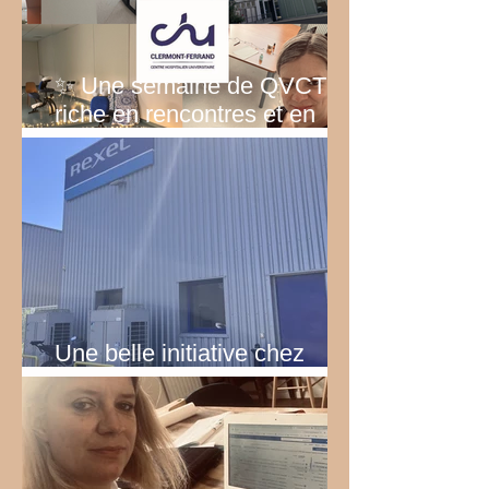
✨ Une semaine de QVCT
riche en rencontres et en
émotions
Une belle initiative chez
Rexel!