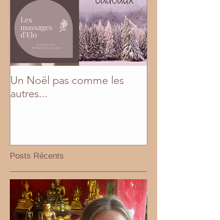
Un Noël pas comme les
En mai, fais ce q
autres...
Posts Récents