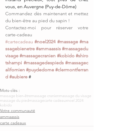
vous, en Auvergne (Puy-de-Dôme)
Commandez dès maintenant et mettez 
du bien-être au pied du sapin !
Contactez-moi pour réserver votre 
carte-cadeau
#cartecadeau
#noel2024
#massage
#ma
ssagebienetre
#ammaassis
#massagedu
visage
#massagecranien
#kobido
#shiro
tshampi
#massagedespieds
#massagec
alifornien
#puydedome
#clermontferran
d
#aubiere
 #
Mots-clés :
massage bien-être
massage cranien
massage du visage
massage du pied
massage
carte cadeaux
noel 2024
kobido
Votre communauté
ammaassis
carte cadeaux