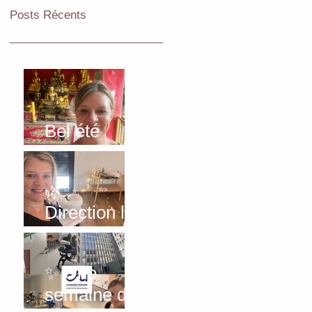
Posts Récents
Bel été
2026!
🌿✨
Direction le
Sancy… au
vert ! ✨🌿
✨ Une
semaine de