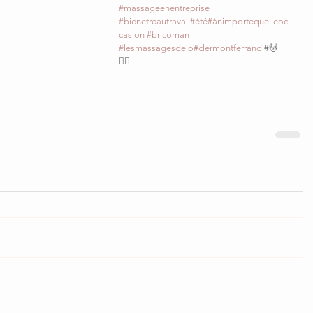
#massageenentreprise
#bienetreautravail
#été
#ànimportequelleoc
casion
#bricoman
#lesmassagesdelo
#clermontferrand
 #💆
💆‍❤️ 