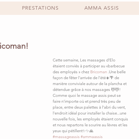
PRESTATIONS
AMMA ASSIS
ricoman!
Cette semaine, Les massages d’Elo 
étaient conviés à participer au «barbecue 
des employés » chez 
Bricoman
 .Une belle 
façon de fêter l’arrivée de l’été☀️🌴 de 
manière conviviale autour de la plancha et 
détendue grâce à nos massages 💆‍💆‍! 
Comme quoi le massage assis peut se 
faire n’importe où et prend très peu de 
place, entre deux palettes à l’abri du vent, 
l’endroit idéal pour installer la chaise...une 
nouvelle fois, les employés étaient conquis 
et nous repartons le sourire au lèvres et les 
yeux qui pétillent✨✨🙏
#massageassis
#ammaassis