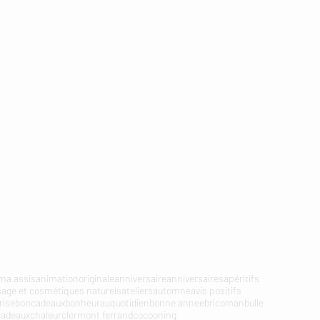
a assis
animationoriginale
anniversaire
anniversaires
apéritifs
sage et cosmétiques naturels
ateliers
automne
avis positifs
rise
boncadeaux
bonheurauquotidien
bonne annee
bricoman
bulle
cadeaux
chaleur
clermont ferrand
cocooning