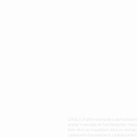
CHU
EVJF
afterwork
aide à domicile
amm
atelier massage en famille
atelier mas
bien-être au travail
bien-être en entrep
cadeauxfind'année
carte cadeau
carte 