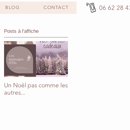
06 62 28 4
BLOG
CONTACT
Posts à l'affiche
Un Noël pas comme les
En mai, fais ce qu'il te
autres...
plaît !