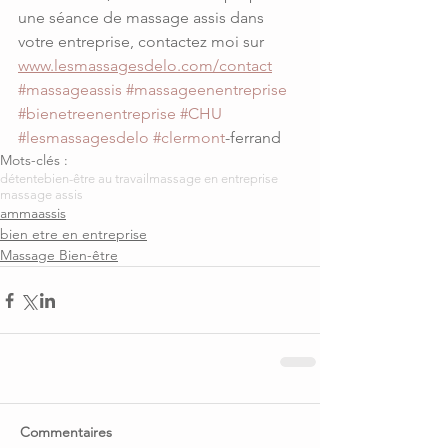
une séance de massage assis dans 
votre entreprise, contactez moi sur 
www.lesmassagesdelo.com/contact
#massageassis
#massageenentreprise
#bienetreenentreprise
#CHU
#lesmassagesdelo
#clermont
-ferrand
Mots-clés :
détente
bien-être au travail
massage en entreprise
massage assis
ammaassis
bien etre en entreprise
Massage Bien-être
Commentaires