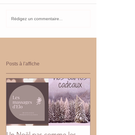
Rédigez un commentaire...
Posts à l'affiche
Un Noël pas comme les
En mai, fais ce q