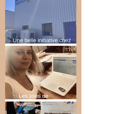
Une belle initiative chez
Rexel!
✨ Les joies de
l’entrepreneuriat… ✨