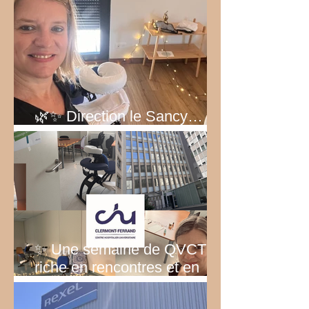
🌿✨ Direction le Sancy… au
vert ! ✨🌿
✨ Une semaine de QVCT
riche en rencontres et en
émotions