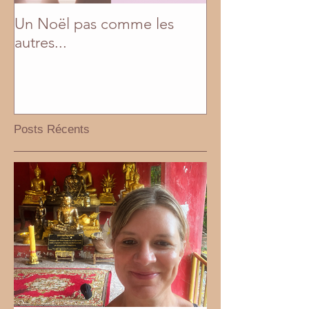
Un Noël pas comme les
En mai, fais ce q
autres...
Posts Récents