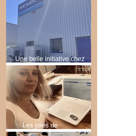
émotions
Une belle initiative chez
Rexel!
✨ Les joies de
l’entrepreneuriat… ✨