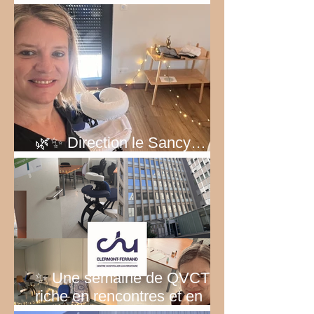
Bel été 2026!
🌿✨ Direction le Sancy… au
vert ! ✨🌿
✨ Une semaine de QVCT
riche en rencontres et en