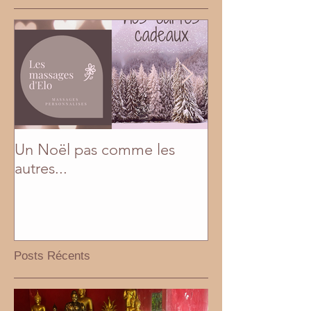
Un Noël pas comme les
En mai, fais ce q
autres...
Posts Récents