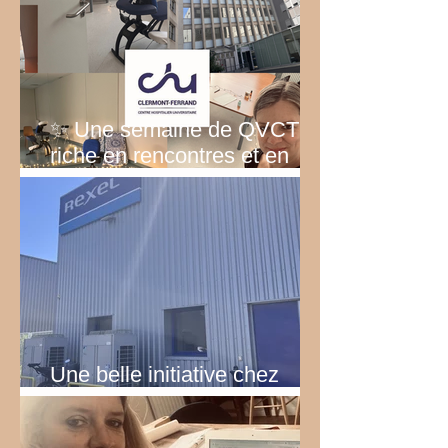
✨ Une semaine de QVCT
riche en rencontres et en
émotions
Une belle initiative chez
Rexel!