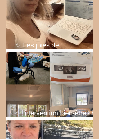
✨ Les joies de
l’entrepreneuriat… ✨
✨ Intervention bien-être chez
EDF ✨