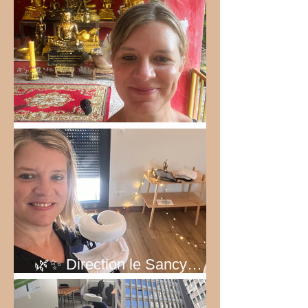
Bel été 2026!
🌿✨ Direction le Sancy… au
vert ! ✨🌿