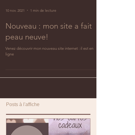
10 nov. 2021
1 min de lecture
Nouveau : mon site a fait
peau neuve!
Venez découvrir mon nouveau site internet : il est en
ligne
Posts à l'affiche