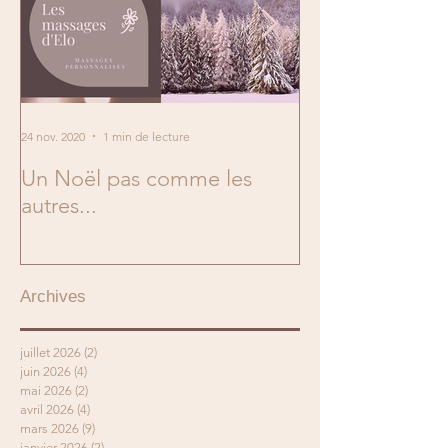
24 nov. 2020
1 min de lecture
2 mai 2019
Un Noël pas comme les
En mai, fais ce q
autres...
Archives
juillet 2026
(2)
2 posts
juin 2026
(4)
4 posts
mai 2026
(2)
2 posts
avril 2026
(4)
4 posts
mars 2026
(9)
9 posts
janvier 2026
(2)
2 posts