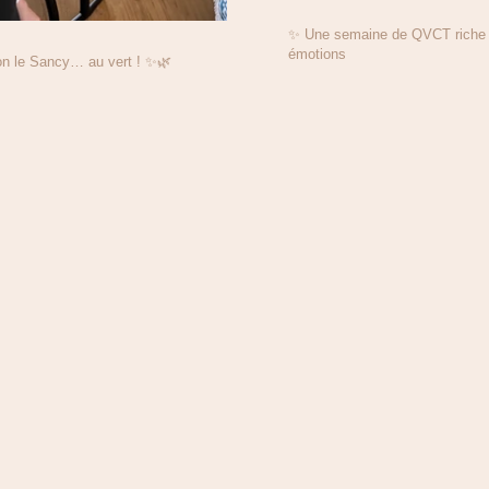
✨ Une semaine de QVCT riche e
émotions
on le Sancy… au vert ! ✨🌿