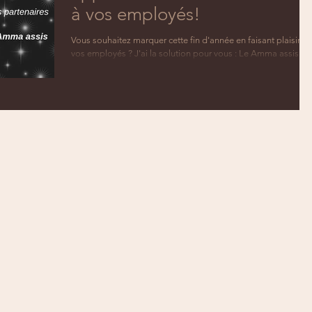
à vos employés!
Vous souhaitez marquer cette fin d'année en faisant plaisir à
vos employés ? J'ai la solution pour vous : Le Amma assis es
le cadeau...