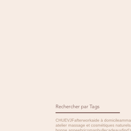
Rechercher par Tags
CHU
EVJF
afterwork
aide à domicile
amma 
atelier massage et cosmétiques naturels
bonne annee
bricoman
bulle
cadeauxfind'