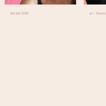
Bel été 2026!
🌿✨ Directi