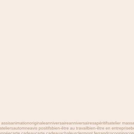
assis
animationoriginale
anniversaire
anniversaires
apéritifs
atelier massa
ateliers
automne
avis positifs
bien-être au travail
bien-être en entreprise
b
année
carte cadeau
carte cadeaux
chaleur
clermont ferrand
cocooning
con