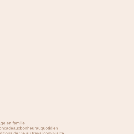
ge en famille
oncadeaux
bonheurauquotidien
ditions de vie au travail
convivialité