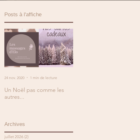
Posts à l'affiche
on
24 nov. 2020
1 min de lecture
2 mai 2019
1 min de lecture
Un Noël pas comme les
En mai, fais ce qu'il te plaît
autres...
!
Archives
juillet 2026
(2)
2 posts