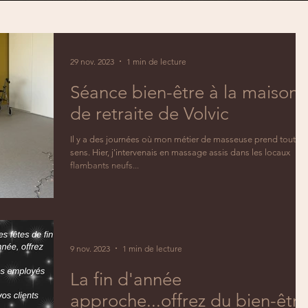
29 nov. 2023
1 min de lecture
Séance bien-être à la maison
de retraite de Volvic
Il y a des journées où mon métier de masseuse prend tout s
sens. Hier, j'intervenais en massage assis dans les locaux
flambants neufs...
9 nov. 2023
1 min de lecture
La fin d'année
approche...offrez du bien-être