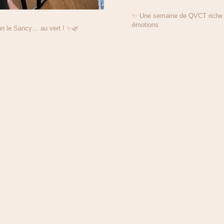
✨ Une semaine de QVCT riche e
émotions
on le Sancy… au vert ! ✨🌿