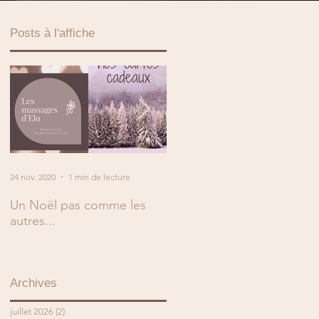
Posts à l'affiche
24 nov. 2020
1 min de lecture
2 mai 2019
1 min de lecture
Un Noël pas comme les
En mai, fais ce qu'il te plaît
autres...
!
Archives
juillet 2026
(2)
2 posts