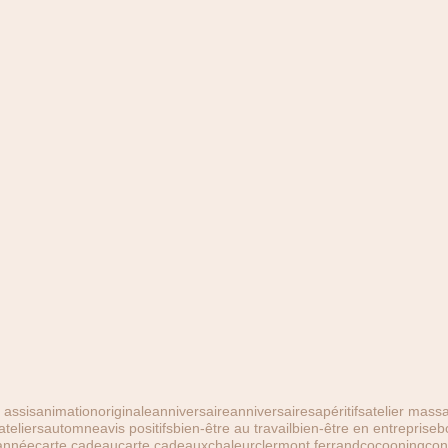
assis
animationoriginale
anniversaire
anniversaires
apéritifs
atelier massa
ateliers
automne
avis positifs
bien-être au travail
bien-être en entreprise
b
année
carte cadeau
carte cadeaux
chaleur
clermont ferrand
cocooning
con