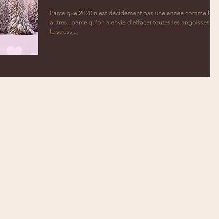
Parce que 2020 n'est décidément pas une année comme les
autres...parce qu'on a envie d'effacer toutes les angoisses et
le stress...