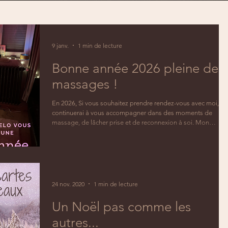
9 janv.
1 min de lecture
Bonne année 2026 pleine de
massages !
En 2026, Si vous souhaitez prendre rendez-vous avec moi, je
continuerai à vous accompagner dans des moments de
massage, de lâcher prise et de reconnexion à soi. Mon
précieux conseil pour cette nouvelle année : comme un
nouveau départ est de vous accorder plus de temps pour
vous et de profiter de l'instant présent.
24 nov. 2020
1 min de lecture
Un Noël pas comme les
autres...