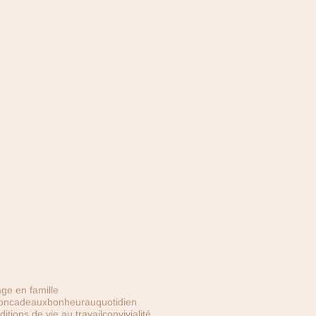
ge en famille
oncadeaux
bonheurauquotidien
ditions de vie au travail
convivialité