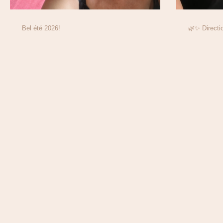
Bel été 2026!
🌿✨ Directi