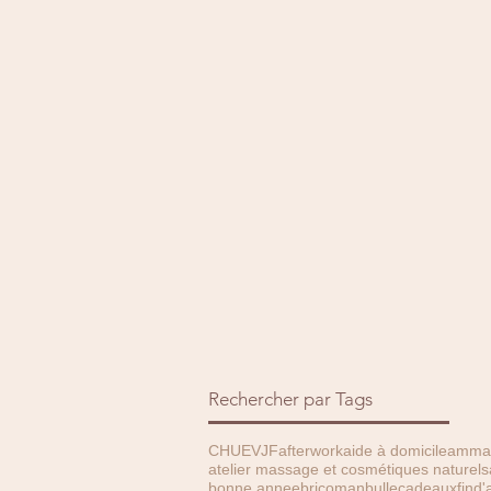
Rechercher par Tags
CHU
EVJF
afterwork
aide à domicile
amma 
atelier massage et cosmétiques naturels
bonne annee
bricoman
bulle
cadeauxfind'