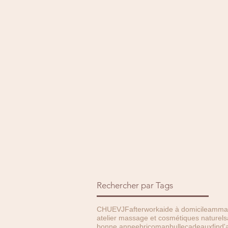
Rechercher par Tags
CHU
EVJF
afterwork
aide à domicile
amma 
atelier massage et cosmétiques naturels
bonne annee
bricoman
bulle
cadeauxfind'