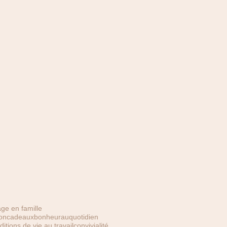
ge en famille
oncadeaux
bonheurauquotidien
ditions de vie au travail
convivialité