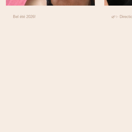
Bel été 2026!
🌿✨ Directi