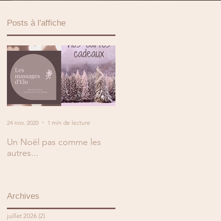
Posts à l'affiche
24 nov. 2020
1 min de lecture
2 mai 2019
1 min de lecture
Un Noël pas comme les
En mai, fais ce qu'il te plaît
autres...
!
Archives
juillet 2026
(2)
2 posts