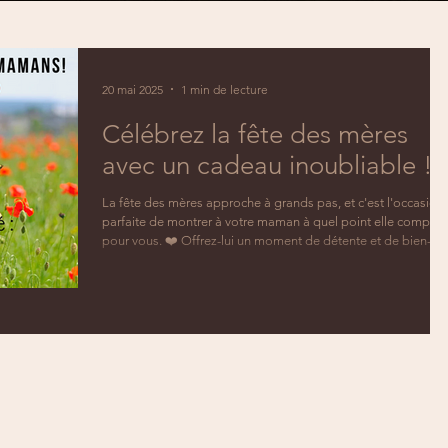
20 mai 2025
1 min de lecture
Célébrez la fête des mères
avec un cadeau inoubliable !
La fête des mères approche à grands pas, et c'est l'occasion
parfaite de montrer à votre maman à quel point elle compte
pour vous. ❤️ Offrez-lui un moment de détente et de bien-être
avec nos cartes cadeaux de massage.💆🏼‍♀️ - Un massage
relaxant du corps de 60 ou 90 minutes, ou un massage
sublime du visage et du crâne avec effet détente absolue et
anti-âge, un massage assis ou des pieds.. tout est possible !
🤗 - Des soins personnalisés adaptés aux besoins de votre
mama