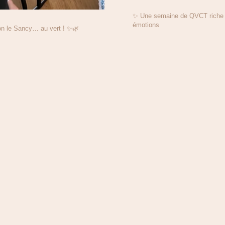
✨ Une semaine de QVCT riche e
émotions
on le Sancy… au vert ! ✨🌿