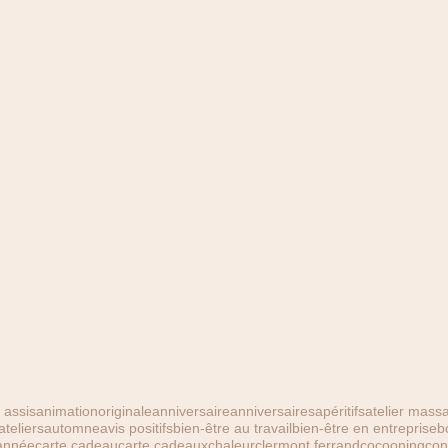
assis
animationoriginale
anniversaire
anniversaires
apéritifs
atelier massa
ateliers
automne
avis positifs
bien-être au travail
bien-être en entreprise
b
année
carte cadeau
carte cadeaux
chaleur
clermont ferrand
cocooning
con