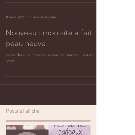
10 nov. 2021
1 min de lecture
Nouveau : mon site a fait
peau neuve!
Venez découvrir mon nouveau site internet : il est en
ligne
Posts à l'affiche