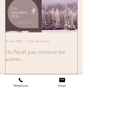
24 nov. 2020
1 min de lecture
2 mai 2019
Un Noël pas comme les
En mai, fais ce q
autres...
Téléphone
Email
Archives
juillet 2026
(2)
2 posts
juin 2026
(4)
4 posts
mai 2026
(2)
2 posts