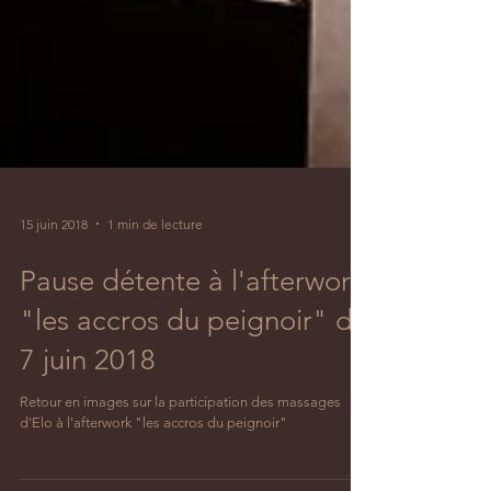
15 juin 2018
1 min de lecture
Pause détente à l'afterwork
"les accros du peignoir" du
7 juin 2018
Retour en images sur la participation des massages
d'Elo à l'afterwork "les accros du peignoir"