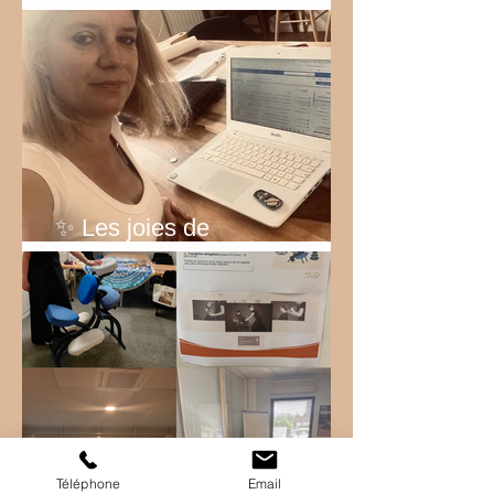
Rexel!
✨ Les joies de
l’entrepreneuriat… ✨
✨ Intervention bien-être chez
Téléphone
Email