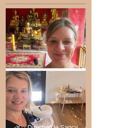
Bel été 2026!
🌿✨ Direction le Sancy… au