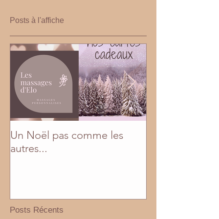
Posts à l'affiche
Un Noël pas comme les
En mai, fais ce q
autres...
Posts Récents