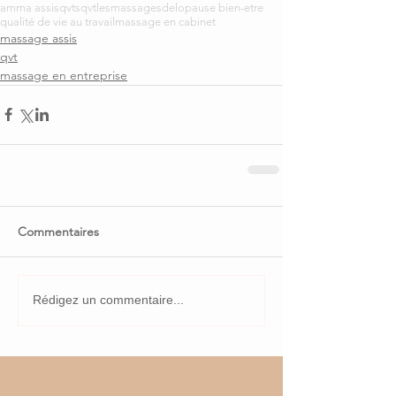
amma assis
qvt
sqvt
lesmassagesdelo
pause bien-etre
qualité de vie au travail
massage en cabinet
massage assis
qvt
massage en entreprise
Commentaires
Rédigez un commentaire...