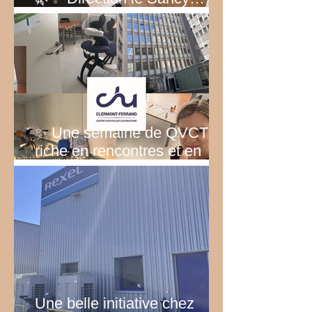
vert ! ✨🌿
✨ Une semaine de QVCT
riche en rencontres et en
émotions
Une belle initiative chez