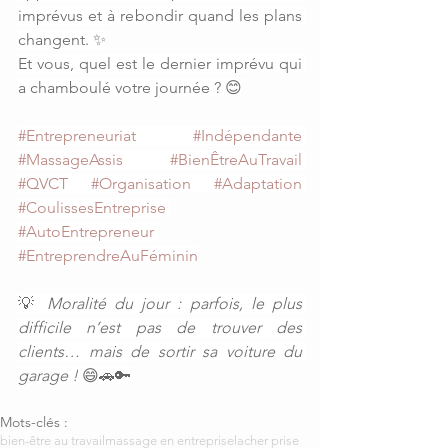
imprévus et à rebondir quand les plans 
changent. ✨
Et vous, quel est le dernier imprévu qui 
a chamboulé votre journée ? 😊
#Entrepreneuriat
#Indépendante
#MassageAssis
#BienÊtreAuTravail
#QVCT
#Organisation
#Adaptation
#CoulissesEntreprise
#AutoEntrepreneur
#EntreprendreAuFéminin
💡 
Moralité du jour : parfois, le plus 
difficile n’est pas de trouver des 
clients… mais de sortir sa voiture du 
garage !
 😄🚗🔑
Mots-clés :
bien-être au travail
massage en entreprise
lacher prise