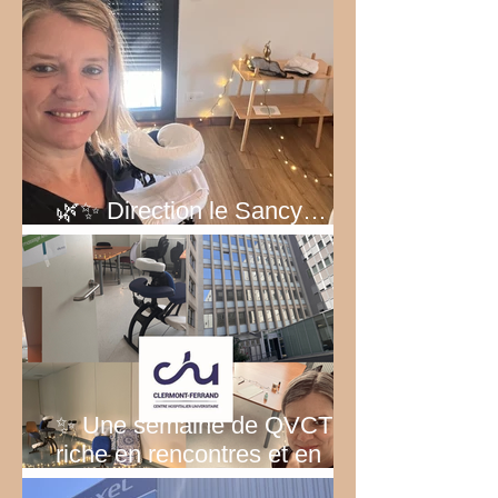
🌿✨ Direction le Sancy… au
vert ! ✨🌿
✨ Une semaine de QVCT
riche en rencontres et en
émotions