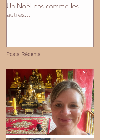
Un Noël pas comme les
En mai, fais ce q
autres...
Posts Récents
Bel été 2026!