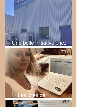
Une belle initiative chez
Rexel!
✨ Les joies de
l’entrepreneuriat… ✨