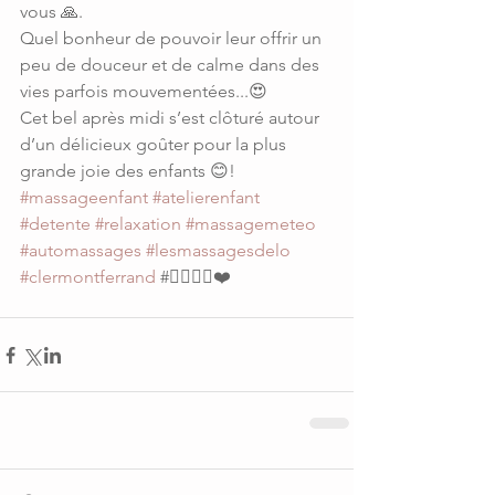
vous 🙏.
Quel bonheur de pouvoir leur offrir un 
peu de douceur et de calme dans des 
vies parfois mouvementées...😍
Cet bel après midi s’est clôturé autour 
d’un délicieux goûter pour la plus 
grande joie des enfants 😊!
#massageenfant
#atelierenfant
#detente
#relaxation
#massagemeteo
#automassages
#lesmassagesdelo
#clermontferrand
 #💆‍♀️💆‍♂️❤️