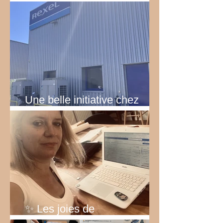
émotions
Une belle initiative chez
Rexel!
✨ Les joies de
l’entrepreneuriat… ✨