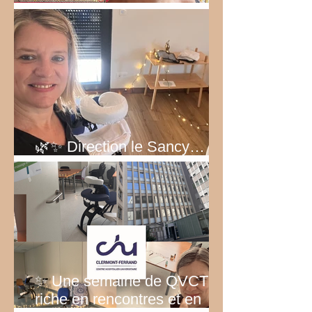
Bel été 2026!
🌿✨ Direction le Sancy… au
vert ! ✨🌿
✨ Une semaine de QVCT
riche en rencontres et en