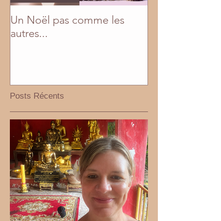
Un Noël pas comme les
En mai, fais ce q
autres...
Posts Récents