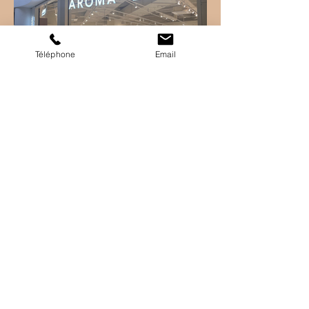
Téléphone
Email
Une Évasion Bien-Être
Inoubliable à Clermont-
Ferrand
Et si vous amélioriez votre
sommeil… en prenant
simplement un temps pour