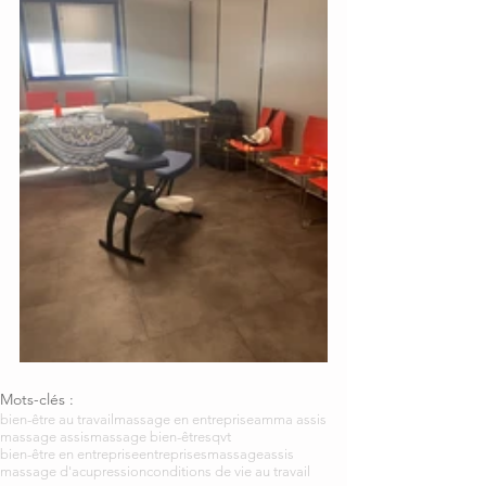
Mots-clés :
bien-être au travail
massage en entreprise
amma assis
massage assis
massage bien-être
sqvt
bien-être en entreprise
entreprises
massageassis
massage d'acupression
conditions de vie au travail