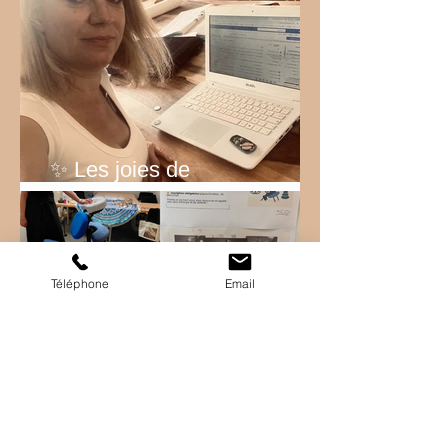
✨ Les joies de
l’entrepreneuriat… ✨
Téléphone
Email
✨ Intervention bien-être chez
EDF ✨