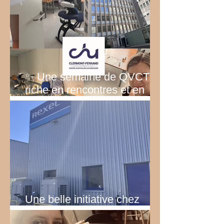
✨ Une semaine de QVCT
riche en rencontres et en
émotions
Une belle initiative chez
Rexel!