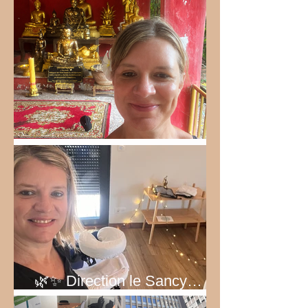
Bel été 2026!
🌿✨ Direction le Sancy… au
vert ! ✨🌿