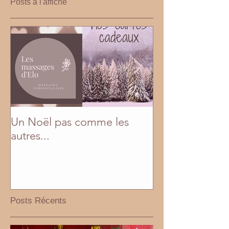
Posts à l'affiche
Un Noël pas comme les
En mai, fais ce q
autres...
Posts Récents