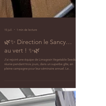
15 juil.
1 min de lecture
🌿✨ Direction le Sancy…
au vert ! ✨🌿
J’ai rejoint une équipe de Limagrain Vegetable Seeds
réunie pendant trois jours, dans un superbe gîte, en
pleine campagne pour leur séminaire annuel. Le
troisième matin, pendant leur workshop, chacun des 8
participants a pu découvrir le massage assis dans un
petit coin cocooning que j’avais préparé avec beaucoup