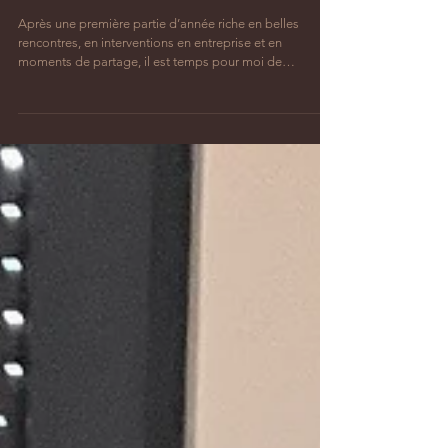
Bel été 2026!
Après une première partie d’année riche en belles
rencontres, en interventions en entreprise et en
moments de partage, il est temps pour moi de
recharger les batteries. 💛