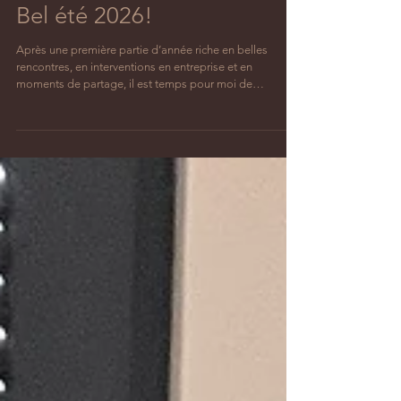
17 juil.
1 min de lecture
Bel été 2026!
Après une première partie d’année riche en belles
rencontres, en interventions en entreprise et en
moments de partage, il est temps pour moi de
recharger les batteries. 💛