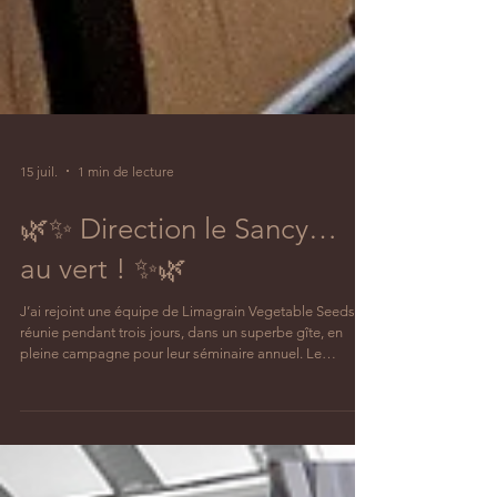
15 juil.
1 min de lecture
🌿✨ Direction le Sancy…
au vert ! ✨🌿
J’ai rejoint une équipe de Limagrain Vegetable Seeds
réunie pendant trois jours, dans un superbe gîte, en
pleine campagne pour leur séminaire annuel. Le
troisième matin, pendant leur workshop, chacun des 8