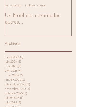
24 nov. 2020
1 min de lecture
2 mai 2019
Un Noël pas comme les
En mai, fais ce q
autres...
Archives
juillet 2026
(2)
2 posts
juin 2026
(4)
4 posts
mai 2026
(2)
2 posts
avril 2026
(4)
4 posts
mars 2026
(9)
9 posts
janvier 2026
(2)
2 posts
décembre 2025
(3)
3 posts
novembre 2025
(3)
3 posts
octobre 2025
(1)
1 post
juillet 2025
(1)
1 post
juin 2025
(3)
3 posts
mai 2025
(2)
2 posts