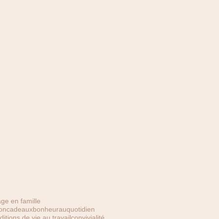
ge en famille
oncadeaux
bonheurauquotidien
ditions de vie au travail
convivialité