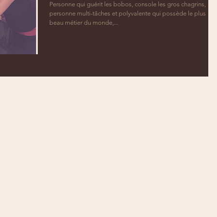
Personne qui guérit les bobos, console les gros chagrins,
personne multi-tâches et polyvalente qui possède le plus
beau métier du monde,...