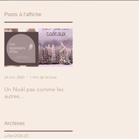
Posts à l'affiche
24 nov. 2020
1 min de lecture
2 mai 2019
1 min de lecture
Un Noël pas comme les
En mai, fais ce qu'il te plaît
autres...
!
Archives
juillet 2026
(2)
2 posts