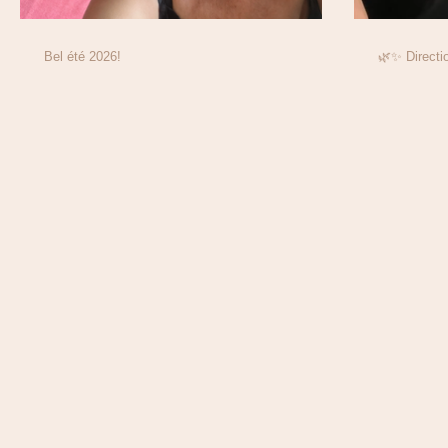
Bel été 2026!
🌿✨ Directi