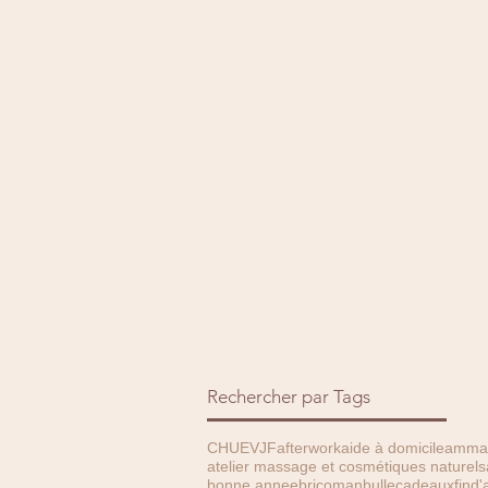
Rechercher par Tags
CHU
EVJF
afterwork
aide à domicile
amma 
atelier massage et cosmétiques naturels
bonne annee
bricoman
bulle
cadeauxfind'