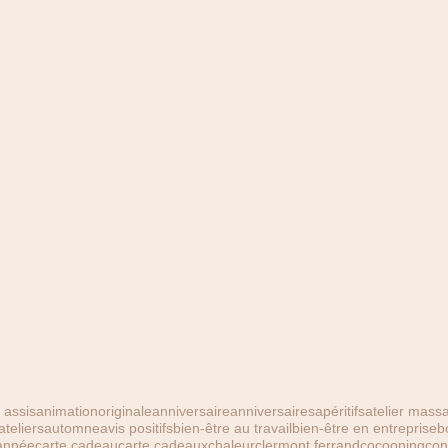
assis
animationoriginale
anniversaire
anniversaires
apéritifs
atelier massa
ateliers
automne
avis positifs
bien-être au travail
bien-être en entreprise
b
année
carte cadeau
carte cadeaux
chaleur
clermont ferrand
cocooning
con