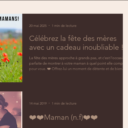
20 mai 2025
1 min de lecture
Célébrez la fête des mères
avec un cadeau inoubliable !
La fête des mères approche à grands pas, et c'est l'occasion
parfaite de montrer à votre maman à quel point elle compte
pour vous. ❤️ Offrez-lui un moment de détente et de bien-être
avec nos cartes cadeaux de massage.💆🏼‍♀️ - Un massage
relaxant du corps de 60 ou 90 minutes, ou un massage
sublime du visage et du crâne avec effet détente absolue et
anti-âge, un massage assis ou des pieds.. tout est possible !
🤗 - Des soins personnalisés adaptés aux besoins de votre
mama
14 mai 2019
1 min de lecture
❤️❤️Maman (n.f)❤️❤️