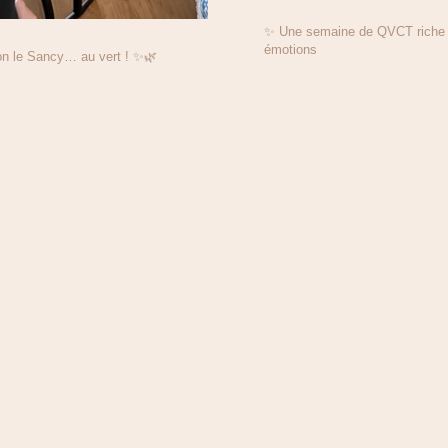
✨ Une semaine de QVCT riche e
émotions
on le Sancy… au vert ! ✨🌿