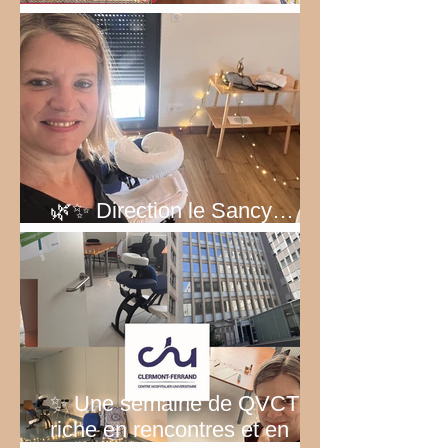
Bel été 2026!
🌿✨ Direction le Sancy… au
vert ! ✨🌿
✨ Une semaine de QVCT
riche en rencontres et en