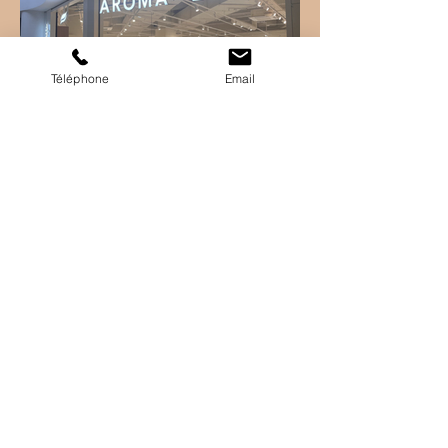
Téléphone
Email
Une Évasion Bien-Être
Inoubliable à Clermont-
Ferrand
Et si vous amélioriez votre
sommeil… en prenant
simplement un temps pour