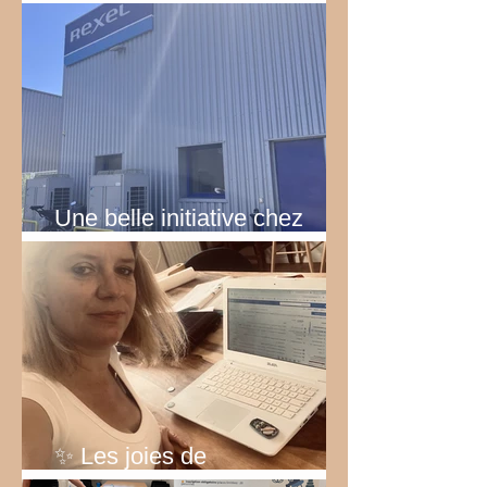
émotions
Une belle initiative chez
Rexel!
✨ Les joies de
l’entrepreneuriat… ✨