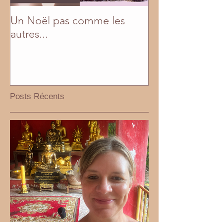
Un Noël pas comme les
En mai, fais ce q
autres...
Posts Récents