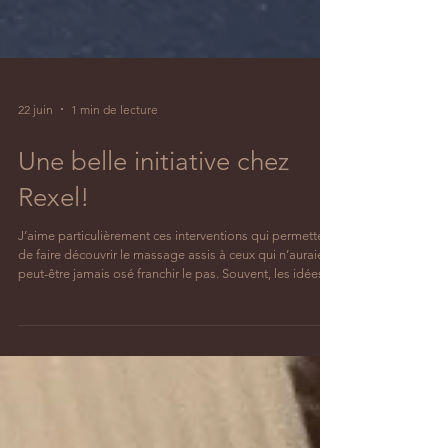
22 juin
1 min de lecture
Une belle initiative chez
Rexel!
J’aime particulièrement ces interventions qui permettent
de faire découvrir le massage assis à ceux qui n’auraient
peut-être jamais osé franchir le pas. Souvent, les idées
reçues disparaissent dès les premières minutes… et les
sourires à la sortie parlent d’eux-mêmes !