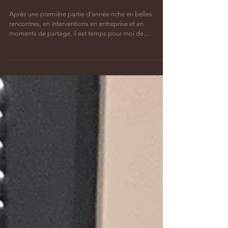
Bel été 2026!
Après une première partie d’année riche en belles
rencontres, en interventions en entreprise et en
moments de partage, il est temps pour moi de
recharger les batteries. 💛