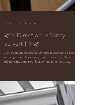
15 juil.
1 min de lecture
🌿✨ Direction le Sancy…
au vert ! ✨🌿
J’ai rejoint une équipe de Limagrain Vegetable Seeds
réunie pendant trois jours, dans un superbe gîte, en
pleine campagne pour leur séminaire annuel. Le
troisième matin, pendant leur workshop, chacun des 8
participants a pu découvrir le massage assis dans un
petit coin cocooning que j’avais préparé avec beaucoup
de soin.