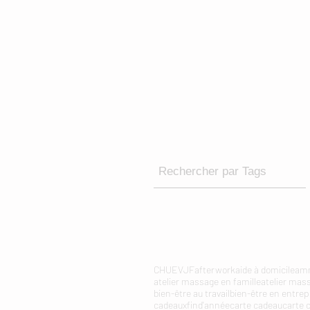
Rechercher par Tags
CHU
EVJF
afterwork
aide à domicile
amm
atelier massage en famille
atelier mas
bien-être au travail
bien-être en entrep
cadeauxfind'année
carte cadeau
carte 