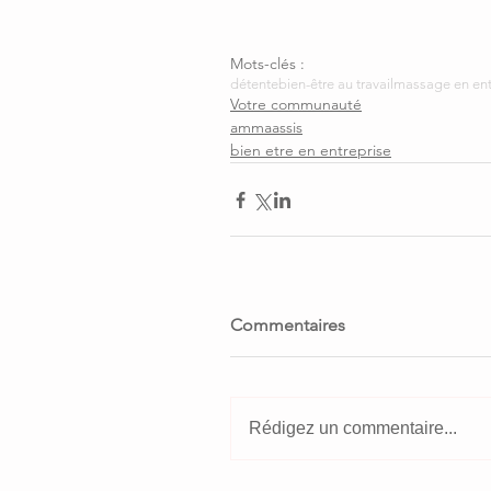
Mots-clés :
détente
bien-être au travail
massage en ent
Votre communauté
ammaassis
bien etre en entreprise
Commentaires
Rédigez un commentaire...