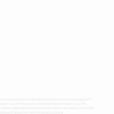
a assis
animationoriginale
anniversaire
anniversaires
apéritifs
sage et cosmétiques naturels
ateliers
automne
avis positifs
rise
boncadeaux
bonheurauquotidien
bonne annee
bricoman
bulle
cadeaux
chaleur
clermont ferrand
cocooning