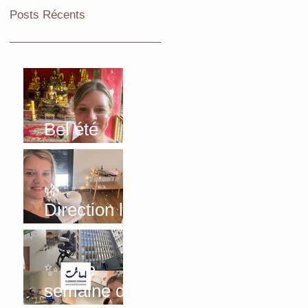
Posts Récents
Bel été
2026!
🌿✨
Direction le
Sancy… au
vert ! ✨🌿
✨ Une
semaine de