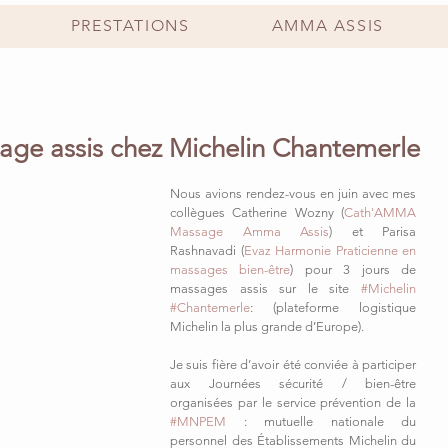
PRESTATIONS
AMMA ASSIS
sage assis chez Michelin Chantemerle
Nous avions rendez-vous en juin avec mes 
collègues Catherine Wozny (
Cath'AMMA 
Massage Amma Assis
) et Parisa 
Rashnavadi (
Evaz Harmonie Praticienne en 
massages bien-être
) pour 3 jours de 
massages assis sur le site 
#Michelin
#Chantemerle
: (plateforme logistique 
Michelin la plus grande d’Europe).
Je suis fière d’avoir été conviée à participer 
aux Journées sécurité / bien-être 
organisées par le service prévention de la 
#MNPEM
 : mutuelle nationale du 
personnel des Établissements Michelin du 