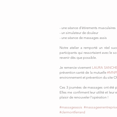
- une séance d’étirements musculaires
- un simulateur de douleur
- une séance de massages assis
Notre atelier a remporté un réel succ
participants qui ressortaient avec le so
revenir dès que possible.
Je remercie vivement 
LAURA SANCH
prévention santé de la mutuelle 
#MNP
environnement et prévention du site C
Ces 3 journées de massages ont été po
Elles me confirment leur utilité et leur
plaisir de renouveler l’opération !
#massageassis
#massageenentrepris
#clermontferrand