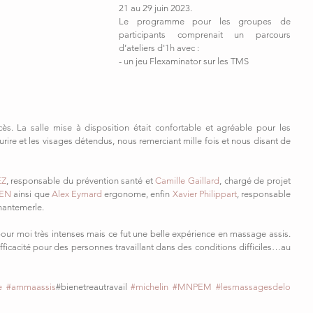
21 au 29 juin 2023.
Le programme pour les groupes de 
participants comprenait un parcours 
d’ateliers d'1h avec :
- un jeu Flexaminator sur les TMS
ès. La salle mise à disposition était confortable et agréable pour les 
urire et les visages détendus, nous remerciant mille fois et nous disant de 
EZ
, responsable du prévention santé et 
Camille Gaillard
, chargé de projet 
EN
 ainsi que 
Alex Eymard
 ergonome, enfin 
Xavier Philippart
, responsable 
hantemerle.
ur moi très intenses mais ce fut une belle expérience en massage assis. 
 efficacité pour des personnes travaillant dans des conditions difficiles…au 
e
#ammaassis
#bienetreautravail 
#michelin
#MNPEM
#lesmassagesdelo