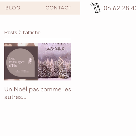
06 62 28 4
BLOG
CONTACT
Posts à l'affiche
Un Noël pas comme les
En mai, fais ce qu'il te
autres...
plaît !