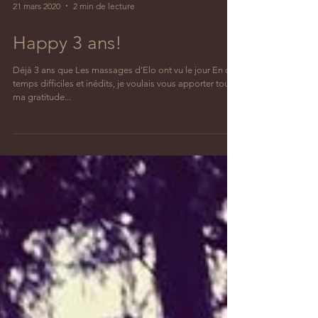
21 mars 2020
2 min de lecture
Happy 3 ans!
Déjà 3 ans que Les massages d’Elo ont vu le jour En ces
temps difficiles et inédits, je voulais vous apporter toute
ma gratitude...