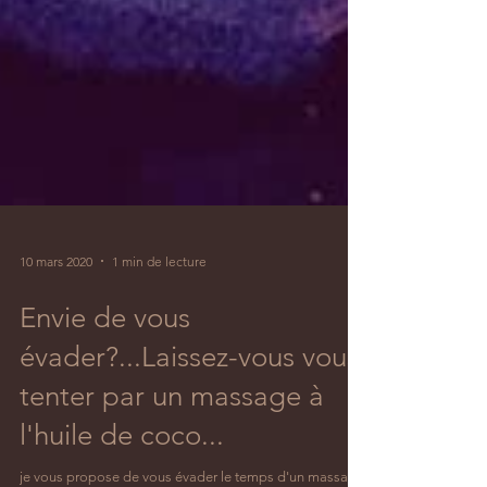
10 mars 2020
1 min de lecture
Envie de vous
évader?...Laissez-vous vous